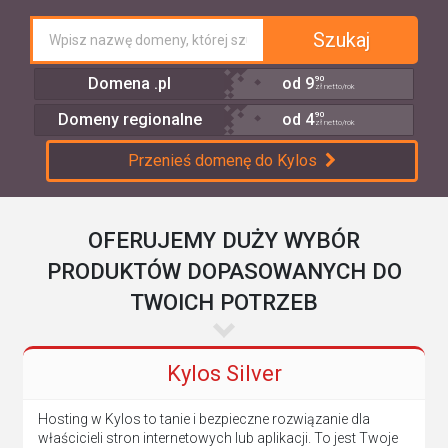
Szukaj
90
Domena .pl
od
9
zł netto/rok
90
Domeny regionalne
od
4
zł netto/rok
Przenieś domenę do Kylos
OFERUJEMY DUŻY WYBÓR
PRODUKTÓW DOPASOWANYCH DO
TWOICH POTRZEB
Kylos Silver
Hosting w Kylos to tanie i bezpieczne rozwiązanie dla
właścicieli stron internetowych lub aplikacji. To jest Twoje