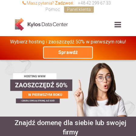
Masz pytania?
Zadzwoń:
+48 42 299 67 33
Pomoc
Panel klienta
Wybierz hosting i zaoszczędź 50% w pierwszym roku!
Sprawdź
Znajdź domenę dla siebie lub swojej
firmy