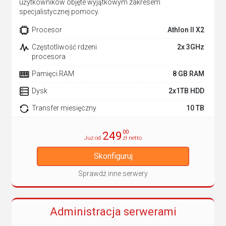
użytkowników objęte wyjątkowym zakresem
specjalistycznej pomocy.
Procesor
Athlon II X2
Częstotliwość rdzeni
2x 3GHz
procesora
Pamięci RAM
8 GB RAM
Dysk
2x1TB HDD
Transfer miesięczny
10 TB
00
249
Już od
zł netto
Skonfiguruj
Sprawdź inne serwery
Administracja serwerami