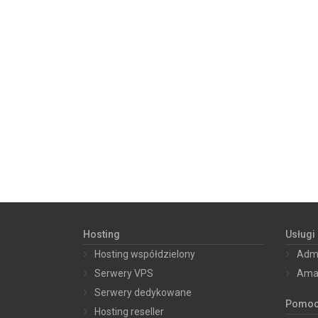
Hosting
Usługi 
Hosting współdzielony
Admi
Serwery VPS
Ama
Serwery dedykowane
Pomo
Hosting reseller