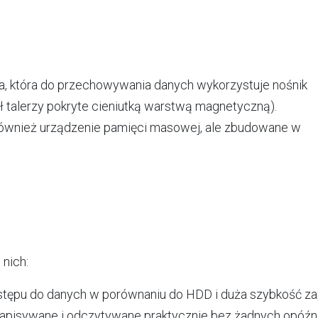
a, która do przechowywania danych wykorzystuje nośnik
ł talerzy pokryte cieniutką warstwą magnetyczną).
 również urządzenie pamięci masowej, ale zbudowane w
 nich:
dostępu do danych w porównaniu do HDD i duża szybkość za
zapisywane i odczytywane praktycznie bez żadnych opóźn