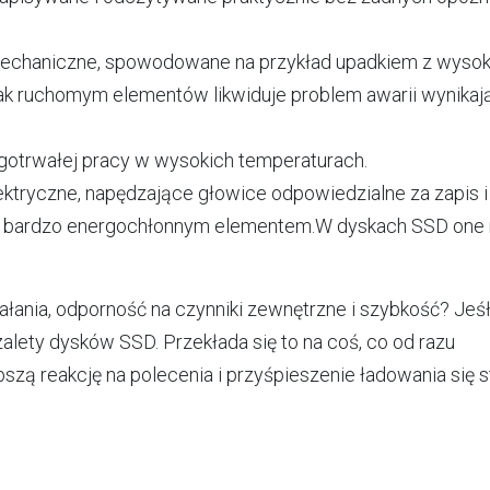
echaniczne, spowodowane na przykład upadkiem z wysok
rak ruchomym elementów likwiduje problem awarii wynikaj
gotrwałej pracy w wysokich temperaturach.
elektryczne, napędzające głowice odpowiedzialne za zapis i
ą bardzo energochłonnym elementem.W dyskach SSD one 
iałania, odporność na czynniki zewnętrzne i szybkość? Jeśł
 zalety dysków SSD. Przekłada się to na coś, co od razu
zą reakcję na polecenia i przyśpieszenie ładowania się s