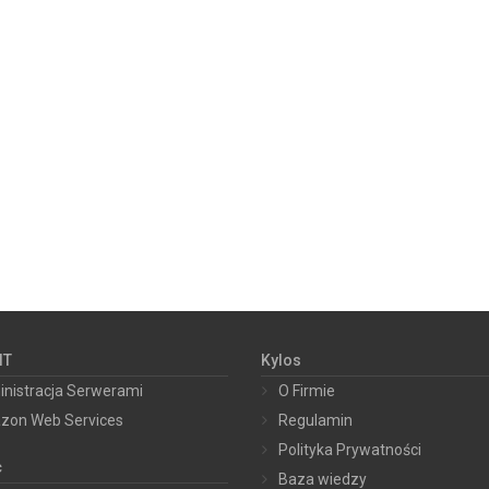
IT
Kylos
nistracja Serwerami
O Firmie
zon Web Services
Regulamin
Polityka Prywatności
c
Baza wiedzy