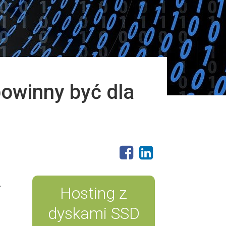
owinny być dla
.
Hosting z
dyskami SSD