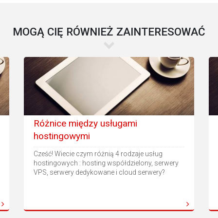
MOGĄ CIĘ RÓWNIEŻ ZAINTERESOWAĆ
Różnice między usługami
hostingowymi
Cześć! Wiecie czym różnią 4 rodzaje usług
hostingowych : hosting współdzielony, serwery
VPS, serwery dedykowane i cloud serwery?