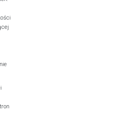
ości
ącej
nie
i
tron