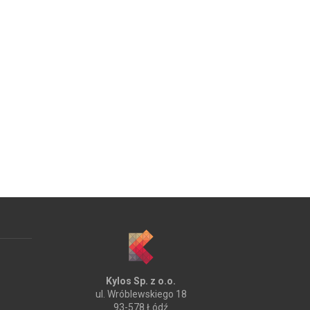
Kylos Sp. z o.o.
ul. Wróblewskiego 18
93-578 Łódź